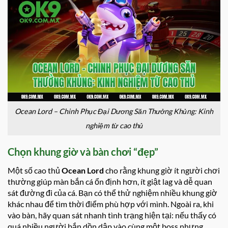
Ocean Lord – Chinh Phục Đại Dương Săn Thưởng Khủng: Kinh
nghiệm từ cao thủ
Chọn khung giờ và bàn chơi “đẹp”
Một số cao thủ
Ocean Lord
cho rằng khung giờ ít người chơi
thường giúp màn bắn cá ổn định hơn, ít giật lag và dễ quan
sát đường đi của cá. Bạn có thể thử nghiệm nhiều khung giờ
khác nhau để tìm thời điểm phù hợp với mình. Ngoài ra, khi
vào bàn, hãy quan sát nhanh tình trạng hiện tại: nếu thấy có
quá nhiều người bắn dồn dập vào cùng một boss nhưng