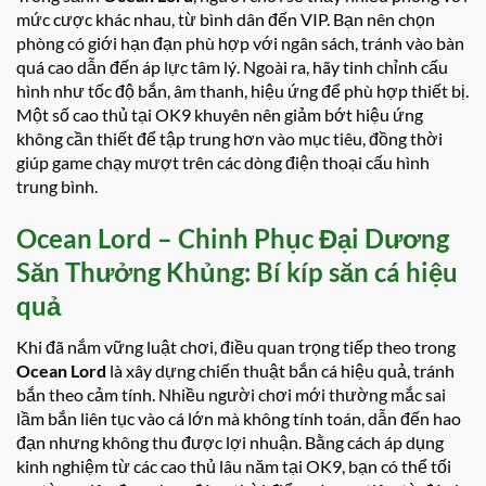
mức cược khác nhau, từ bình dân đến VIP. Bạn nên chọn
phòng có giới hạn đạn phù hợp với ngân sách, tránh vào bàn
quá cao dẫn đến áp lực tâm lý. Ngoài ra, hãy tinh chỉnh cấu
hình như tốc độ bắn, âm thanh, hiệu ứng để phù hợp thiết bị.
Một số cao thủ tại OK9 khuyên nên giảm bớt hiệu ứng
không cần thiết để tập trung hơn vào mục tiêu, đồng thời
giúp game chạy mượt trên các dòng điện thoại cấu hình
trung bình.
Ocean Lord – Chinh Phục Đại Dương
Săn Thưởng Khủng: Bí kíp săn cá hiệu
quả
Khi đã nắm vững luật chơi, điều quan trọng tiếp theo trong
Ocean Lord
là xây dựng chiến thuật bắn cá hiệu quả, tránh
bắn theo cảm tính. Nhiều người chơi mới thường mắc sai
lầm bắn liên tục vào cá lớn mà không tính toán, dẫn đến hao
đạn nhưng không thu được lợi nhuận. Bằng cách áp dụng
kinh nghiệm từ các cao thủ lâu năm tại OK9, bạn có thể tối