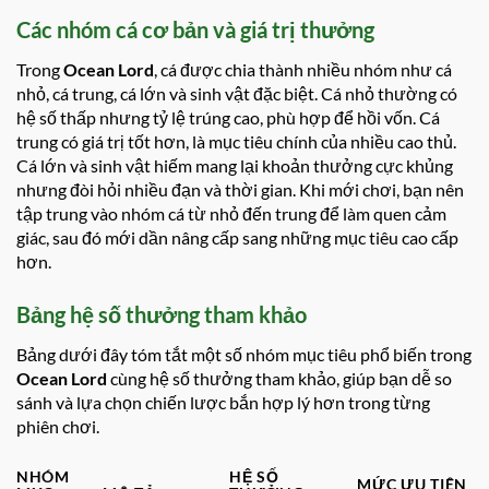
Các nhóm cá cơ bản và giá trị thưởng
Trong
Ocean Lord
, cá được chia thành nhiều nhóm như cá
nhỏ, cá trung, cá lớn và sinh vật đặc biệt. Cá nhỏ thường có
hệ số thấp nhưng tỷ lệ trúng cao, phù hợp để hồi vốn. Cá
trung có giá trị tốt hơn, là mục tiêu chính của nhiều cao thủ.
Cá lớn và sinh vật hiếm mang lại khoản thưởng cực khủng
nhưng đòi hỏi nhiều đạn và thời gian. Khi mới chơi, bạn nên
tập trung vào nhóm cá từ nhỏ đến trung để làm quen cảm
giác, sau đó mới dần nâng cấp sang những mục tiêu cao cấp
hơn.
Bảng hệ số thưởng tham khảo
Bảng dưới đây tóm tắt một số nhóm mục tiêu phổ biến trong
Ocean Lord
cùng hệ số thưởng tham khảo, giúp bạn dễ so
sánh và lựa chọn chiến lược bắn hợp lý hơn trong từng
phiên chơi.
NHÓM
HỆ SỐ
MỨC ƯU TIÊN