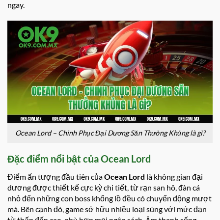
ngay.
Ocean Lord – Chinh Phục Đại Dương Săn Thưởng Khủng là gì?
Đặc điểm nổi bật của Ocean Lord
Điểm ấn tượng đầu tiên của
Ocean Lord
là không gian đại
dương được thiết kế cực kỳ chi tiết, từ rạn san hô, đàn cá
nhỏ đến những con boss khổng lồ đều có chuyển động mượt
mà. Bên cạnh đó, game sở hữu nhiều loại súng với mức đạn
từ thấp đến cao, phù hợp mọi ngân sách. Âm thanh sống