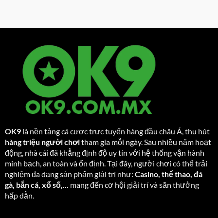
OK9
là nền tảng cá cược trực tuyến hàng đầu châu Á, thu hút
hàng triệu người chơi
tham gia mỗi ngày. Sau nhiều năm hoạt
động, nhà cái đã khẳng định độ uy tín với hệ thống vận hành
minh bạch, an toàn và ổn định. Tại đây, người chơi có thể trải
nghiệm đa dạng sản phẩm giải trí như:
Casino, thể thao, đá
gà, bắn cá, xổ số,...
mang đến cơ hội giải trí và săn thưởng
hấp dẫn.