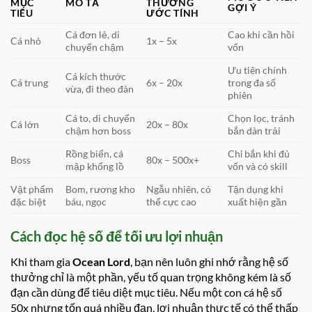
MỤC
MÔ TẢ
THƯỞNG
GỢI Ý
TIÊU
ƯỚC TÍNH
Cá đơn lẻ, di
Cao khi cần hồi
Cá nhỏ
1x – 5x
chuyển chậm
vốn
Ưu tiên chính
Cá kích thước
Cá trung
6x – 20x
trong đa số
vừa, đi theo đàn
phiên
Cá to, di chuyển
Chọn lọc, tránh
Cá lớn
20x – 80x
chậm hơn boss
bắn dàn trải
Rồng biển, cá
Chỉ bắn khi đủ
Boss
80x – 500x+
mập khổng lồ
vốn và có skill
Vật phẩm
Bom, rương kho
Ngẫu nhiên, có
Tận dụng khi
đặc biệt
báu, ngọc
thể cực cao
xuất hiện gần
Cách đọc hệ số để tối ưu lợi nhuận
Khi tham gia
Ocean Lord
, bạn nên luôn ghi nhớ rằng hệ số
thưởng chỉ là một phần, yếu tố quan trọng không kém là số
đạn cần dùng để tiêu diệt mục tiêu. Nếu một con cá hệ số
50x nhưng tốn quá nhiều đạn, lợi nhuận thực tế có thể thấp