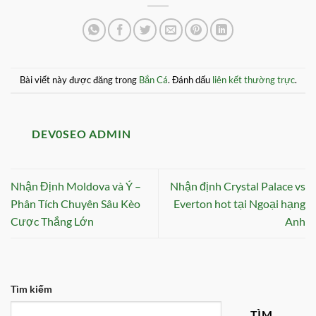
Bài viết này được đăng trong
Bắn Cá
. Đánh dấu
liên kết thường trực
.
DEV0SEO ADMIN
Nhận Định Moldova và Ý –
Nhận định Crystal Palace vs
Phân Tích Chuyên Sâu Kèo
Everton hot tại Ngoại hạng
Cược Thắng Lớn
Anh
Tìm kiếm
TÌM