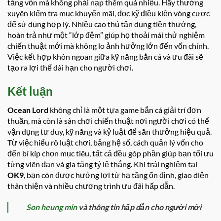
tăng vốn mà không phải nạp thêm quá nhiều. Hãy thường
xuyên kiểm tra mục khuyến mãi, đọc kỹ điều kiện vòng cược
để sử dụng hợp lý. Nhiều cao thủ tận dụng tiền thưởng,
hoàn trả như một “lớp đệm” giúp họ thoải mái thử nghiệm
chiến thuật mới mà không lo ảnh hưởng lớn đến vốn chính.
Việc kết hợp khôn ngoan giữa kỹ năng bắn cá và ưu đãi sẽ
tạo ra lợi thế dài hạn cho người chơi.
Kết luận
Ocean Lord
không chỉ là một tựa game bắn cá giải trí đơn
thuần, mà còn là sân chơi chiến thuật nơi người chơi có thể
vận dụng tư duy, kỹ năng và kỷ luật để săn thưởng hiệu quả.
Từ việc hiểu rõ luật chơi, bảng hệ số, cách quản lý vốn cho
đến bí kíp chọn mục tiêu, tất cả đều góp phần giúp bạn tối ưu
từng viên đạn và gia tăng tỷ lệ thắng. Khi trải nghiệm tại
OK9
, bạn còn được hưởng lợi từ hạ tầng ổn định, giao diện
thân thiện và nhiều chương trình ưu đãi hấp dẫn.
Son heung min
và thông tin hấp dẫn cho người mới