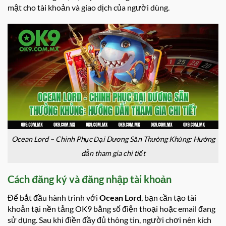
mật cho tài khoản và giao dịch của người dùng.
Ocean Lord – Chinh Phục Đại Dương Săn Thưởng Khủng: Hướng
dẫn tham gia chi tiết
Cách đăng ký và đăng nhập tài khoản
Để bắt đầu hành trình với
Ocean Lord
, bạn cần tạo tài
khoản tại nền tảng OK9 bằng số điện thoại hoặc email đang
sử dụng. Sau khi điền đầy đủ thông tin, người chơi nên kích