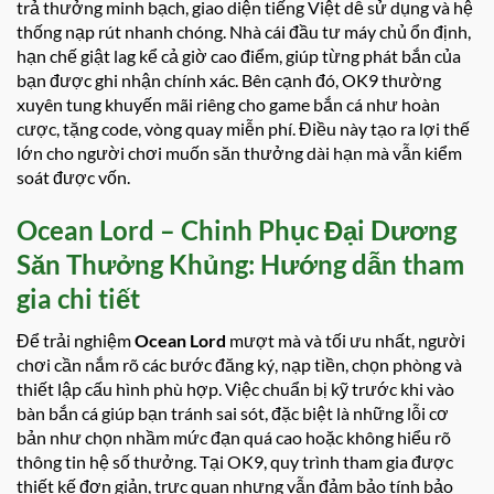
trả thưởng minh bạch, giao diện tiếng Việt dễ sử dụng và hệ
thống nạp rút nhanh chóng. Nhà cái đầu tư máy chủ ổn định,
hạn chế giật lag kể cả giờ cao điểm, giúp từng phát bắn của
bạn được ghi nhận chính xác. Bên cạnh đó, OK9 thường
xuyên tung khuyến mãi riêng cho game bắn cá như hoàn
cược, tặng code, vòng quay miễn phí. Điều này tạo ra lợi thế
lớn cho người chơi muốn săn thưởng dài hạn mà vẫn kiểm
soát được vốn.
Ocean Lord – Chinh Phục Đại Dương
Săn Thưởng Khủng: Hướng dẫn tham
gia chi tiết
Để trải nghiệm
Ocean Lord
mượt mà và tối ưu nhất, người
chơi cần nắm rõ các bước đăng ký, nạp tiền, chọn phòng và
thiết lập cấu hình phù hợp. Việc chuẩn bị kỹ trước khi vào
bàn bắn cá giúp bạn tránh sai sót, đặc biệt là những lỗi cơ
bản như chọn nhầm mức đạn quá cao hoặc không hiểu rõ
thông tin hệ số thưởng. Tại OK9, quy trình tham gia được
thiết kế đơn giản, trực quan nhưng vẫn đảm bảo tính bảo