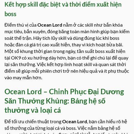
Kết hợp skill đặc biệt và thời điểm xuất hiện
boss
Điểm thú vị của
Ocean Lord
nằm ở các skill như bắn khóa
mục tiêu, bắn xuyên, đóng băng toàn màn hình giúp bạn kiểm
soát thế trận. Hãy tích lũy skill và dùng đúng lúc khi boss
hoặc đàn cá giá trị cao xuất hiện, thay vì kích hoạt bừa bãi.
Một số khung thời gian trong ngày, tần suất boss xuất hiện
tại OK9 có xu hướng dày hơn, bạn có thể ghi chú lại để quay
lại săn thưởng. Việc kết hợp linh hoạt skill và quan sát thời
điểm sẽ giúp mỗi phiên chơi trở nên hiệu quả và ít phụ thuộc
vào may mắn hơn.
Ocean Lord – Chinh Phục Đại Dương
Săn Thưởng Khủng: Bảng hệ số
thưởng và loại cá
Để tối ưu chiến thuật trong
Ocean Lord
, bạn cần hiểu rõ hệ
số thưởng của từng loại cá và boss. Việc nắm bảng hệ số