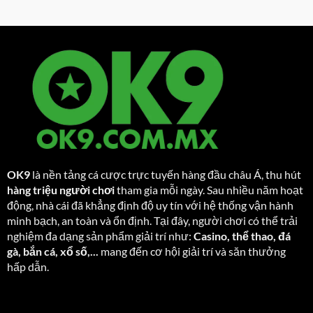
OK9
là nền tảng cá cược trực tuyến hàng đầu châu Á, thu hút
hàng triệu người chơi
tham gia mỗi ngày. Sau nhiều năm hoạt
động, nhà cái đã khẳng định độ uy tín với hệ thống vận hành
minh bạch, an toàn và ổn định. Tại đây, người chơi có thể trải
nghiệm đa dạng sản phẩm giải trí như:
Casino, thể thao, đá
gà, bắn cá, xổ số,...
mang đến cơ hội giải trí và săn thưởng
hấp dẫn.