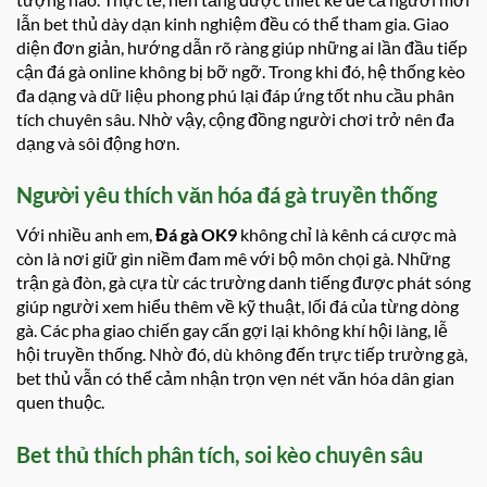
lẫn bet thủ dày dạn kinh nghiệm đều có thể tham gia. Giao
diện đơn giản, hướng dẫn rõ ràng giúp những ai lần đầu tiếp
cận đá gà online không bị bỡ ngỡ. Trong khi đó, hệ thống kèo
đa dạng và dữ liệu phong phú lại đáp ứng tốt nhu cầu phân
tích chuyên sâu. Nhờ vậy, cộng đồng người chơi trở nên đa
dạng và sôi động hơn.
Người yêu thích văn hóa đá gà truyền thống
Với nhiều anh em,
Đá gà OK9
không chỉ là kênh cá cược mà
còn là nơi giữ gìn niềm đam mê với bộ môn chọi gà. Những
trận gà đòn, gà cựa từ các trường danh tiếng được phát sóng
giúp người xem hiểu thêm về kỹ thuật, lối đá của từng dòng
gà. Các pha giao chiến gay cấn gợi lại không khí hội làng, lễ
hội truyền thống. Nhờ đó, dù không đến trực tiếp trường gà,
bet thủ vẫn có thể cảm nhận trọn vẹn nét văn hóa dân gian
quen thuộc.
Bet thủ thích phân tích, soi kèo chuyên sâu