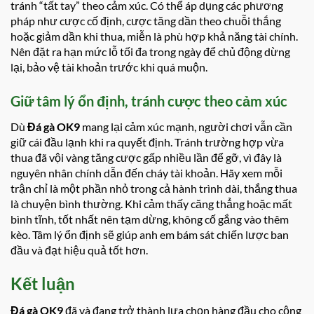
tránh “tất tay” theo cảm xúc. Có thể áp dụng các phương
pháp như cược cố định, cược tăng dần theo chuỗi thắng
hoặc giảm dần khi thua, miễn là phù hợp khả năng tài chính.
Nên đặt ra hạn mức lỗ tối đa trong ngày để chủ động dừng
lại, bảo vệ tài khoản trước khi quá muộn.
Giữ tâm lý ổn định, tránh cược theo cảm xúc
Dù
Đá gà OK9
mang lại cảm xúc mạnh, người chơi vẫn cần
giữ cái đầu lạnh khi ra quyết định. Tránh trường hợp vừa
thua đã vội vàng tăng cược gấp nhiều lần để gỡ, vì đây là
nguyên nhân chính dẫn đến cháy tài khoản. Hãy xem mỗi
trận chỉ là một phần nhỏ trong cả hành trình dài, thắng thua
là chuyện bình thường. Khi cảm thấy căng thẳng hoặc mất
bình tĩnh, tốt nhất nên tạm dừng, không cố gắng vào thêm
kèo. Tâm lý ổn định sẽ giúp anh em bám sát chiến lược ban
đầu và đạt hiệu quả tốt hơn.
Kết luận
Đá gà OK9
đã và đang trở thành lựa chọn hàng đầu cho cộng