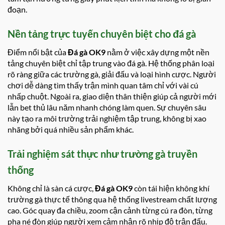
đoạn.
Nền tảng trực tuyến chuyên biệt cho đá gà
Điểm nổi bật của
Đá gà OK9
nằm ở việc xây dựng một nền
tảng chuyên biệt chỉ tập trung vào đá gà. Hệ thống phân loại
rõ ràng giữa các trường gà, giải đấu và loại hình cược. Người
chơi dễ dàng tìm thấy trận mình quan tâm chỉ với vài cú
nhấp chuột. Ngoài ra, giao diện thân thiện giúp cả người mới
lẫn bet thủ lâu năm nhanh chóng làm quen. Sự chuyên sâu
này tạo ra môi trường trải nghiệm tập trung, không bị xao
nhãng bởi quá nhiều sản phẩm khác.
Trải nghiệm sát thực như trường gà truyền
thống
Không chỉ là sàn cá cược,
Đá gà OK9
còn tái hiện không khí
trường gà thực tế thông qua hệ thống livestream chất lượng
cao. Góc quay đa chiều, zoom cận cảnh từng cú ra đòn, từng
pha né đòn giúp người xem cảm nhận rõ nhịp độ trận đấu.