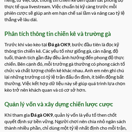
thực tế qua livestream. Việc chuẩn bị kỹ càng trước mỗi
phiên cược sẽ giúp anh em hạn chế sai lầm và nâng cao tỷ lệ
thắng về lâu dài.
Phân tích thông tin chiến kê và trường gà
Trước khi vào kèo tại
Đá gà OK9
, bước đầu tiên là đọc kỹ
thông tin chiến kê. Các yếu tố như giống gà, cân nặng, độ
tuổi, thành tích gần đây đều ảnh hưởng đến phong độ thực
chiến. Bên cạnh đó, mỗi trường gà thường có phong cách tổ
chức và chất lượng chiến kê khác nhau. Anh em nên ghi chú
lại những trường có tỷ lệ trận đấu ổn định, ít biến động bất
thường. Việc kết hợp dữ liệu này sẽ giúp quá trình lựa chọn
kèo trở nên khách quan và có cơ sở hơn.
Quản lý vốn và xây dựng chiến lược cược
Khi tham gia
Đá gà OK9
, quản lý vốn là yếu tố then chốt
quyết định sự bền vững. Người chơi nên chia nhỏ ngân sách
thành nhiều phần, chỉ dùng một tỷ lệ nhất định cho mỗi trận,