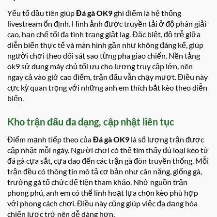
Yếu tố đầu tiên giúp
Đá gà OK9
ghi điểm là hệ thống
livestream ổn định. Hình ảnh được truyền tải ở độ phân giải
cao, hạn chế tối đa tình trạng giật lag. Đặc biệt, độ trễ giữa
diễn biến thực tế và màn hình gần như không đáng kể, giúp
người chơi theo dõi sát sao từng pha giao chiến. Nền tảng
ok9 sử dụng máy chủ tối ưu cho lượng truy cập lớn, nên
ngay cả vào giờ cao điểm, trận đấu vẫn chạy mượt. Điều này
cực kỳ quan trọng với những anh em thích bắt kèo theo diễn
biến.
Kho trận đấu đa dạng, cập nhật liên tục
Điểm mạnh tiếp theo của
Đá gà OK9
là số lượng trận được
cập nhật mỗi ngày. Người chơi có thể tìm thấy đủ loại kèo từ
đá gà cựa sắt, cựa dao đến các trận gà đòn truyền thống. Mỗi
trận đều có thông tin mô tả cơ bản như cân nặng, giống gà,
trường gà tổ chức để tiện tham khảo. Nhờ nguồn trận
phong phú, anh em có thể linh hoạt lựa chọn kèo phù hợp
với phong cách chơi. Điều này cũng giúp việc đa dạng hóa
chiến lược trở nên dễ dàng hơn.