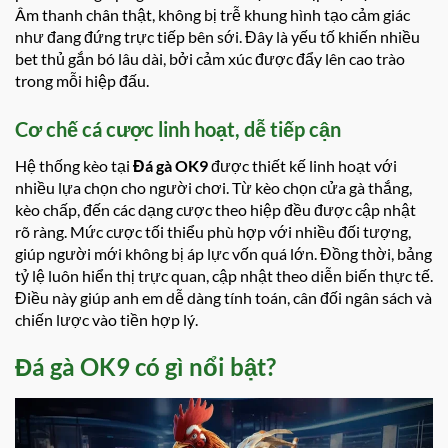
Âm thanh chân thật, không bị trễ khung hình tạo cảm giác
như đang đứng trực tiếp bên sới. Đây là yếu tố khiến nhiều
bet thủ gắn bó lâu dài, bởi cảm xúc được đẩy lên cao trào
trong mỗi hiệp đấu.
Cơ chế cá cược linh hoạt, dễ tiếp cận
Hệ thống kèo tại
Đá gà OK9
được thiết kế linh hoạt với
nhiều lựa chọn cho người chơi. Từ kèo chọn cửa gà thắng,
kèo chấp, đến các dạng cược theo hiệp đều được cập nhật
rõ ràng. Mức cược tối thiểu phù hợp với nhiều đối tượng,
giúp người mới không bị áp lực vốn quá lớn. Đồng thời, bảng
tỷ lệ luôn hiển thị trực quan, cập nhật theo diễn biến thực tế.
Điều này giúp anh em dễ dàng tính toán, cân đối ngân sách và
chiến lược vào tiền hợp lý.
Đá gà OK9 có gì nổi bật?