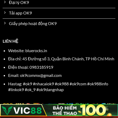
cốt lõi được cộng đồng người chơi đánh giá cao. Nhà cái
Đại lý OK9
liên tục đổi mới, nâng cấp tính năng nhằm tối ưu trải
nghiệm, đồng thời chú trọng hoàn thiện chất lượng dịch
Tải app OK9
vụ theo tiêu chuẩn cao. Không chỉ vậy, việc duy trì mối
Giấy phép hoạt động OK9
quan hệ bền chặt với
hàng triệu thành viên
cũng là yếu tố
quan trọng giúp thương hiệu phát triển ổn định và lâu dài.
5 Lý Do OK9 Là Lựa Chọn Số 1 Của
LIÊN HỆ
Cộng Đồng Bet Thủ
Website: bluerocks.in
Địa chỉ:
45 Đường số 3, Quận Bình Chánh, TP Hồ Chí Minh
Giữa hàng ngàn cái tên trên thị trường,
nhà cái OK9
vẫn
luôn giữ vững vị trí độc tôn trong lòng người hâm mộ.
Điện thoại: 0983185919
Những ưu điểm vượt trội và chiến lược phát triển lấy
Email:
ok9commx@gmail.com
khách hàng làm trung tâm dưới đây chính là chìa khóa
giúp nền tảng này phát triển rực rỡ.
Hastag: #ok9 #nhacaiok9 #ok988 #ok9com #ok988info
#linkok9 #ok_9 #ok9dangnhap