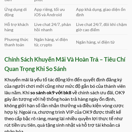
Ứng dụng di
App riêng, tối ưu
App khả dụng, giao diện ổn
động
iOS và Android
định
Hỗ trợ khách
Live chat 24/7, phản
Live chat 24/7, đôi khi chậm
hàng
hồi nhanh
giờ cao điểm
Phương thức
Ngân hàng, ví điện
Ngân hàng, ví điện tử
thanh toán
tử, crypto
Chính Sách Khuyến Mãi Và Hoàn Trả – Tiêu Chí
Quan Trọng Khi So Sánh
Khuyến mãi là yếu tố tác động lớn đến quyết định đăng ký
của người chơi mới cũng như mức độ gắn bó của thành viên
lâu năm. Khi
so sánh ok9 với bk8
về chính sách ưu đãi, OK9
gây ấn tượng với hệ thống hoàn trả hàng ngày ổn định,
không giới hạn số lần nhận thưởng và điều kiện vòng cược
hợp lý. Ngoài ra, chương trình VIP của OK9 được thiết kế
theo cấp bậc rõ ràng, mang lại nhiều quyền lợi thực tế như
rút tiền ưu tiên, quà tặng sinh nhật và hỗ trợ tài khoản cá
nhân hóa.