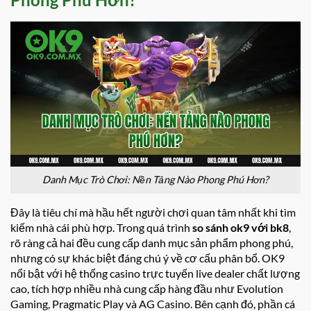
Danh Mục Trò Chơi: Nền Tảng Nào Phong Phú Hơn?
Đây là tiêu chí mà hầu hết người chơi quan tâm nhất khi tìm
kiếm nhà cái phù hợp. Trong quá trình
so sánh ok9 với bk8
,
rõ ràng cả hai đều cung cấp danh mục sản phẩm phong phú,
nhưng có sự khác biệt đáng chú ý về cơ cấu phân bổ. OK9
nổi bật với hệ thống casino trực tuyến live dealer chất lượng
cao, tích hợp nhiều nhà cung cấp hàng đầu như Evolution
Gaming, Pragmatic Play và AG Casino. Bên cạnh đó, phần cá