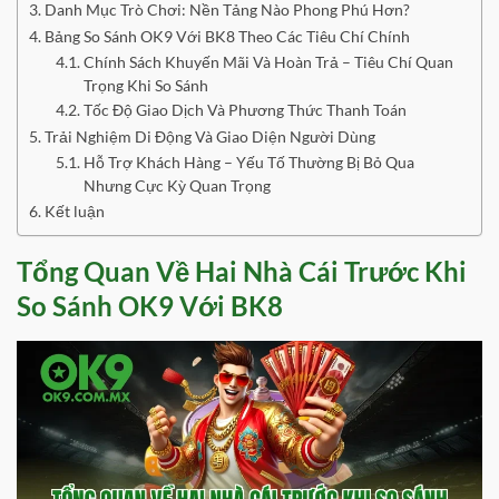
Danh Mục Trò Chơi: Nền Tảng Nào Phong Phú Hơn?
Bảng So Sánh OK9 Với BK8 Theo Các Tiêu Chí Chính
Chính Sách Khuyến Mãi Và Hoàn Trả – Tiêu Chí Quan
Trọng Khi So Sánh
Tốc Độ Giao Dịch Và Phương Thức Thanh Toán
Trải Nghiệm Di Động Và Giao Diện Người Dùng
Hỗ Trợ Khách Hàng – Yếu Tố Thường Bị Bỏ Qua
Nhưng Cực Kỳ Quan Trọng
Kết luận
Tổng Quan Về Hai Nhà Cái Trước Khi
So Sánh OK9 Với BK8