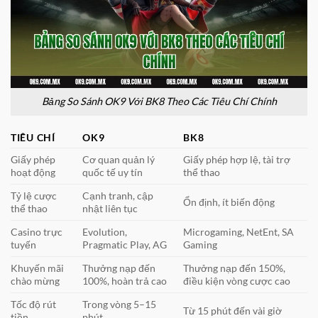
Bảng So Sánh OK9 Với BK8 Theo Các Tiêu Chí Chính
TIÊU CHÍ
OK9
BK8
Giấy phép
Cơ quan quản lý
Giấy phép hợp lệ, tài trợ
hoạt động
quốc tế uy tín
thể thao
Tỷ lệ cược
Cạnh tranh, cập
Ổn định, ít biến động
thể thao
nhật liên tục
Casino trực
Evolution,
Microgaming, NetEnt, SA
tuyến
Pragmatic Play, AG
Gaming
Khuyến mãi
Thưởng nạp đến
Thưởng nạp đến 150%,
chào mừng
100%, hoàn trả cao
điều kiện vòng cược cao
Tốc độ rút
Trong vòng 5–15
Từ 15 phút đến vài giờ
tiền
phút