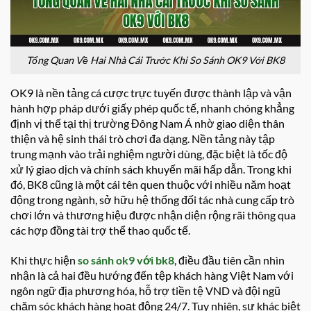
Tổng Quan Về Hai Nhà Cái Trước Khi So Sánh OK9 Với BK8
OK9 là nền tảng cá cược trực tuyến được thành lập và vận
hành hợp pháp dưới giấy phép quốc tế, nhanh chóng khẳng
định vị thế tại thị trường Đông Nam Á nhờ giao diện thân
thiện và hệ sinh thái trò chơi đa dạng. Nền tảng này tập
trung mạnh vào trải nghiệm người dùng, đặc biệt là tốc độ
xử lý giao dịch và chính sách khuyến mãi hấp dẫn. Trong khi
đó, BK8 cũng là một cái tên quen thuộc với nhiều năm hoạt
động trong ngành, sở hữu hệ thống đối tác nhà cung cấp trò
chơi lớn và thương hiệu được nhận diện rộng rãi thông qua
các hợp đồng tài trợ thể thao quốc tế.
Khi thực hiện
so sánh ok9 với bk8
, điều đầu tiên cần nhìn
nhận là cả hai đều hướng đến tệp khách hàng Việt Nam với
ngôn ngữ địa phương hóa, hỗ trợ tiền tệ VND và đội ngũ
chăm sóc khách hàng hoạt động 24/7. Tuy nhiên, sự khác biệt