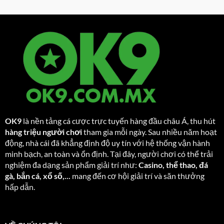
OK9
là nền tảng cá cược trực tuyến hàng đầu châu Á, thu hút
hàng triệu người chơi
tham gia mỗi ngày. Sau nhiều năm hoạt
động, nhà cái đã khẳng định độ uy tín với hệ thống vận hành
minh bạch, an toàn và ổn định. Tại đây, người chơi có thể trải
nghiệm đa dạng sản phẩm giải trí như:
Casino, thể thao, đá
gà, bắn cá, xổ số,...
mang đến cơ hội giải trí và săn thưởng
hấp dẫn.