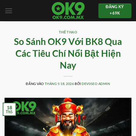
Bỏ
ĐĂNG KÝ
qua
+69K
nội
dung
THỂ THAO
So Sánh OK9 Với BK8 Qua
Các Tiêu Chí Nổi Bật Hiện
Nay
ĐĂNG VÀO
THÁNG 5 18, 2026
BỞI
DEV0SEO ADMIN
18
Th5