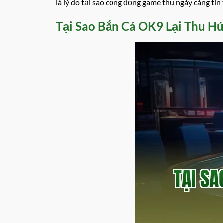
là lý do tại sao cộng đồng game thủ ngày càng t
Tại Sao Bắn Cá OK9 Lại Thu H