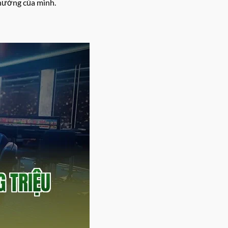
thưởng của mình.