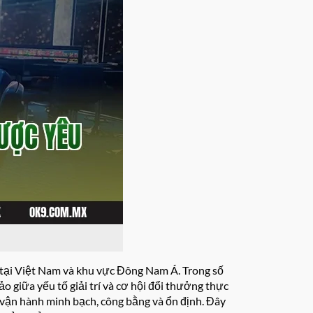
 tại Việt Nam và khu vực Đông Nam Á. Trong số
 giữa yếu tố giải trí và cơ hội đổi thưởng thực
vận hành minh bạch, công bằng và ổn định. Đây