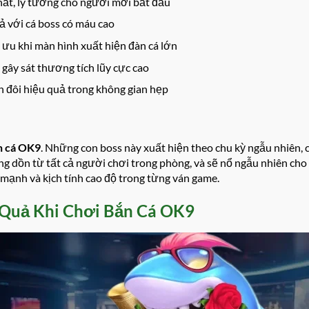
hất, lý tưởng cho người mới bắt đầu
ả với cá boss có máu cao
ối ưu khi màn hình xuất hiện đàn cá lớn
 gây sát thương tích lũy cực cao
ân đôi hiệu quả trong không gian hẹp
n cá OK9
. Những con boss này xuất hiện theo chu kỳ ngẫu nhiên,
 cộng dồn từ tất cả người chơi trong phòng, và sẽ nổ ngẫu nhiên c
 mạnh và kịch tính cao độ trong từng ván game.
 Quả Khi Chơi Bắn Cá OK9