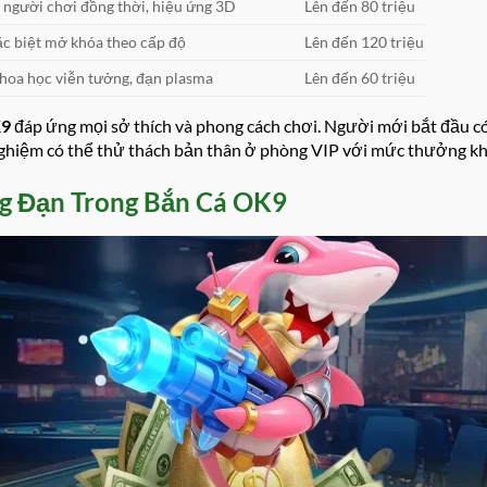
 người chơi đồng thời, hiệu ứng 3D
Lên đến 80 triệu
ặc biệt mở khóa theo cấp độ
Lên đến 120 triệu
hoa học viễn tưởng, đạn plasma
Lên đến 60 triệu
K9
đáp ứng mọi sở thích và phong cách chơi. Người mới bắt đầu c
nghiệm có thể thử thách bản thân ở phòng VIP với mức thưởng kh
g Đạn Trong Bắn Cá OK9