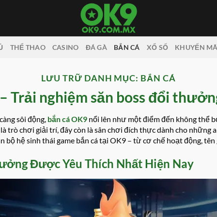
Ủ
THỂ THAO
CASINO
ĐÁ GÀ
BẮN CÁ
XỔ SỐ
KHUYẾN MÃ
LƯU TRỮ DANH MỤC:
BẮN CÁ
 Trải nghiệm săn boss đổi thưởng,
càng sôi động,
bắn cá OK9
nổi lên như một điểm đến không thể b
à trò chơi giải trí, đây còn là sân chơi đích thực dành cho nhữn
àn bộ hệ sinh thái game bắn cá tại OK9 – từ cơ chế hoạt động, tê
hưởng Được Yêu Thích Nhất Hiện Nay