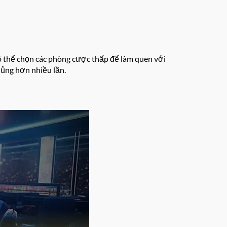
ó thể chọn các phòng cược thấp để làm quen với
ủng hơn nhiều lần.