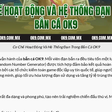
Cơ Chế Hoạt Động Và Hệ Thống Đạn Trong Bắn Cá OK9
 vận hành của
bắn cá OK9
. Mỗi viên đạn bắn ra đều tiêu tốn một lư
ndom Number Generator) được tích hợp đảm bảo kết quả hoàn to
 bởi các tổ chức kiểm toán game độc lập uy tín quốc tế, giúp người
ng minh, giúp tối ưu hóa lượng đạn sử dụng và tăng tỷ lệ trúng t
rất đa dạng và phong phú, tạo nên trải nghiệm chiến đấu thú vị. M