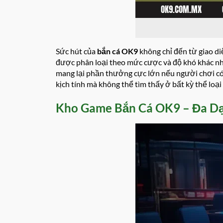
Sức hút của
bắn cá OK9
không chỉ đến từ giao d
được phân loại theo mức cược và độ khó khác nha
mang lại phần thưởng cực lớn nếu người chơi có c
kịch tính mà không thể tìm thấy ở bất kỳ thể loại
Kho Game Bắn Cá OK9 – Đa Dạn