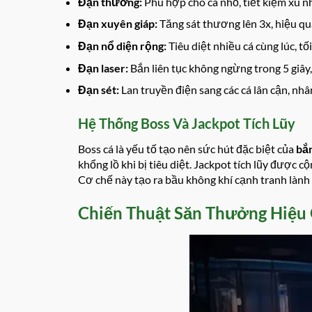
Đạn thường:
Phù hợp cho cá nhỏ, tiết kiệm xu n
Đạn xuyên giáp:
Tăng sát thương lên 3x, hiệu qu
Đạn nổ diện rộng:
Tiêu diệt nhiều cá cùng lúc, t
Đạn laser:
Bắn liên tục không ngừng trong 5 giây,
Đạn sét:
Lan truyền điện sang các cá lân cận, nh
Hệ Thống Boss Và Jackpot Tích Lũy
Boss cá là yếu tố tạo nên sức hút đặc biệt của
bắ
khổng lồ khi bị tiêu diệt. Jackpot tích lũy được
Cơ chế này tạo ra bầu không khí cạnh tranh lành
Chiến Thuật Săn Thưởng Hiệu