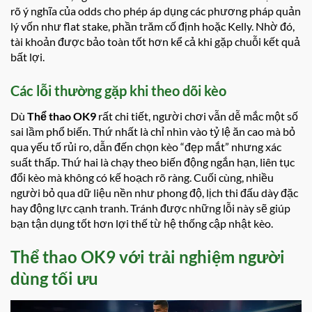
rõ ý nghĩa của odds cho phép áp dụng các phương pháp quản
lý vốn như flat stake, phần trăm cố định hoặc Kelly. Nhờ đó,
tài khoản được bảo toàn tốt hơn kể cả khi gặp chuỗi kết quả
bất lợi.
Các lỗi thường gặp khi theo dõi kèo
Dù
Thể thao OK9
rất chi tiết, người chơi vẫn dễ mắc một số
sai lầm phổ biến. Thứ nhất là chỉ nhìn vào tỷ lệ ăn cao mà bỏ
qua yếu tố rủi ro, dẫn đến chọn kèo “đẹp mắt” nhưng xác
suất thấp. Thứ hai là chạy theo biến động ngắn hạn, liên tục
đổi kèo mà không có kế hoạch rõ ràng. Cuối cùng, nhiều
người bỏ qua dữ liệu nền như phong độ, lịch thi đấu dày đặc
hay động lực cạnh tranh. Tránh được những lỗi này sẽ giúp
bạn tận dụng tốt hơn lợi thế từ hệ thống cập nhật kèo.
Thể thao OK9 với trải nghiệm người
dùng tối ưu