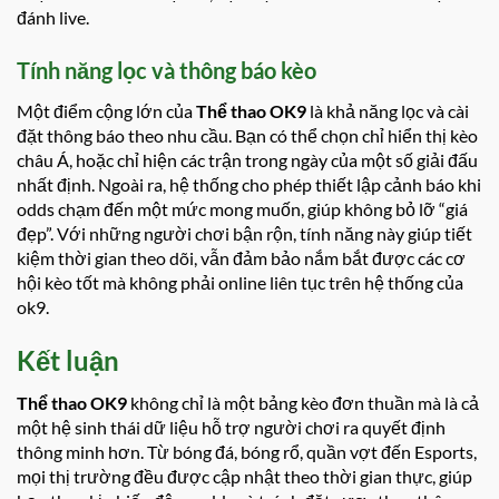
đánh live.
Tính năng lọc và thông báo kèo
Một điểm cộng lớn của
Thể thao OK9
là khả năng lọc và cài
đặt thông báo theo nhu cầu. Bạn có thể chọn chỉ hiển thị kèo
châu Á, hoặc chỉ hiện các trận trong ngày của một số giải đấu
nhất định. Ngoài ra, hệ thống cho phép thiết lập cảnh báo khi
odds chạm đến một mức mong muốn, giúp không bỏ lỡ “giá
đẹp”. Với những người chơi bận rộn, tính năng này giúp tiết
kiệm thời gian theo dõi, vẫn đảm bảo nắm bắt được các cơ
hội kèo tốt mà không phải online liên tục trên hệ thống của
ok9.
Kết luận
Thể thao OK9
không chỉ là một bảng kèo đơn thuần mà là cả
một hệ sinh thái dữ liệu hỗ trợ người chơi ra quyết định
thông minh hơn. Từ bóng đá, bóng rổ, quần vợt đến Esports,
mọi thị trường đều được cập nhật theo thời gian thực, giúp