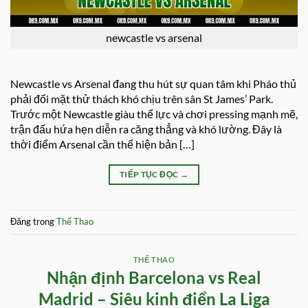
newcastle vs arsenal
Newcastle vs Arsenal đang thu hút sự quan tâm khi Pháo thủ
phải đối mặt thử thách khó chịu trên sân St James’ Park.
Trước một Newcastle giàu thể lực và chơi pressing mạnh mẽ,
trận đấu hứa hẹn diễn ra căng thẳng và khó lường. Đây là
thời điểm Arsenal cần thể hiện bản […]
TIẾP TỤC ĐỌC
→
Đăng trong
Thể Thao
THỂ THAO
Nhận định Barcelona vs Real
Madrid – Siêu kinh điển La Liga