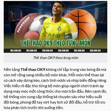
Thể thao OK9 theo từng môn
Nền tảng
Thể thao OK9
không chỉ tập trung vào bóng đá mà
còn mở rộng sang nhiều bộ môn khác. Mỗi môn thể thao lại
có cách xây dựng kèo, cách tính odds và nhịp biến động riêng.
Việc hiểu rõ đặc thù từng bộ môn giúp người chơi tránh áp
dụng máy móc một công thức cho mọi trận đấu. Bên cạnh đó,
hệ thống còn cung cấp thống kê chuyên sâu như hiệu suất
đội bóng, phong độ tay vợt hay lịch sử đối đầu, hỗ trợ tối ưu
hóa phân tích trước khi xuống tiền.