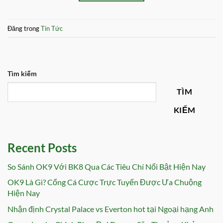
Đăng trong
Tin Tức
Tìm kiếm
TÌM
KIẾM
Recent Posts
So Sánh OK9 Với BK8 Qua Các Tiêu Chí Nổi Bật Hiện Nay
OK9 Là Gì? Cổng Cá Cược Trực Tuyến Được Ưa Chuộng
Hiện Nay
Nhận định Crystal Palace vs Everton hot tại Ngoại hạng Anh