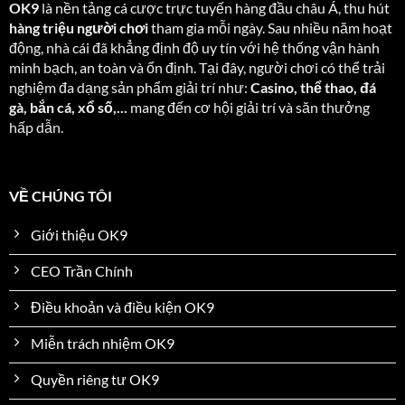
OK9
là nền tảng cá cược trực tuyến hàng đầu châu Á, thu hút
hàng triệu người chơi
tham gia mỗi ngày. Sau nhiều năm hoạt
động, nhà cái đã khẳng định độ uy tín với hệ thống vận hành
minh bạch, an toàn và ổn định. Tại đây, người chơi có thể trải
nghiệm đa dạng sản phẩm giải trí như:
Casino, thể thao, đá
gà, bắn cá, xổ số,...
mang đến cơ hội giải trí và săn thưởng
hấp dẫn.
VỀ CHÚNG TÔI
Giới thiệu OK9
CEO Trần Chính
Điều khoản và điều kiện OK9
Miễn trách nhiệm OK9
Quyền riêng tư OK9