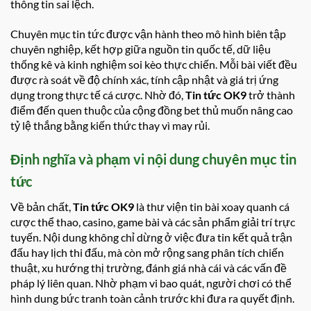
thông tin sai lệch.
Chuyên mục tin tức được vận hành theo mô hình biên tập
chuyên nghiệp, kết hợp giữa nguồn tin quốc tế, dữ liệu
thống kê và kinh nghiệm soi kèo thực chiến. Mỗi bài viết đều
được rà soát về độ chính xác, tính cập nhật và giá trị ứng
dụng trong thực tế cá cược. Nhờ đó,
Tin tức OK9
trở thành
điểm đến quen thuộc của cộng đồng bet thủ muốn nâng cao
tỷ lệ thắng bằng kiến thức thay vì may rủi.
Định nghĩa và phạm vi nội dung chuyên mục tin
tức
Về bản chất,
Tin tức OK9
là thư viện tin bài xoay quanh cá
cược thể thao, casino, game bài và các sản phẩm giải trí trực
tuyến. Nội dung không chỉ dừng ở việc đưa tin kết quả trận
đấu hay lịch thi đấu, mà còn mở rộng sang phân tích chiến
thuật, xu hướng thị trường, đánh giá nhà cái và các vấn đề
pháp lý liên quan. Nhờ phạm vi bao quát, người chơi có thể
hình dung bức tranh toàn cảnh trước khi đưa ra quyết định.