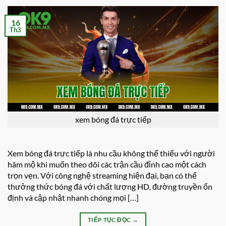
16
Th3
xem bóng đá trực tiếp
Xem bóng đá trực tiếp là nhu cầu không thể thiếu với người
hâm mộ khi muốn theo dõi các trận cầu đỉnh cao một cách
trọn vẹn. Với công nghệ streaming hiện đại, bạn có thể
thưởng thức bóng đá với chất lượng HD, đường truyền ổn
định và cập nhật nhanh chóng mọi […]
TIẾP TỤC ĐỌC
→