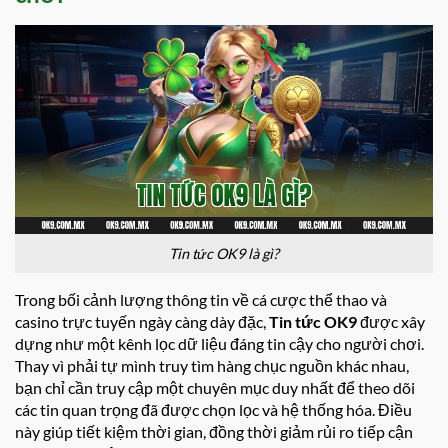
Tin tức OK9 là gì?
Trong bối cảnh lượng thông tin về cá cược thể thao và
casino trực tuyến ngày càng dày đặc,
Tin tức OK9
được xây
dựng như một kênh lọc dữ liệu đáng tin cậy cho người chơi.
Thay vì phải tự mình truy tìm hàng chục nguồn khác nhau,
bạn chỉ cần truy cập một chuyên mục duy nhất để theo dõi
các tin quan trọng đã được chọn lọc và hệ thống hóa. Điều
này giúp tiết kiệm thời gian, đồng thời giảm rủi ro tiếp cận