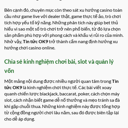
Bên cạnh đó, chuyên mục còn theo sát xu hướng casino toàn
cầu như game live với dealer thật, game thực tế ảo, trò chơi
tích hợp yếu tố kỹ năng. Những phân tích này giúp bet thủ
hiểu vì sao một số trò chơi trở nên phổ biến, từ đó lựa chọn
sản phẩm phù hợp với phong cách và khẩu vị rủi ro của mình.
Nhờ vậy,
Tin tức OK9
trở thành cẩm nang định hướng xu
hướng chơi casino online.
Chia sẻ kinh nghiệm chơi bài, slot và quản lý
vốn
Một mảng nội dung được nhiều người quan tâm trong
Tin
tức OK9
là kinh nghiệm chơi thực tế. Các bài viết xoay
quanh chiến lược blackjack, baccarat, poker, cách chọn máy
slot, cách nhận biết game dễ nổ thưởng và mẹo tránh sa đà
khi gặp chuỗi thua. Những kinh nghiệm này được tổng hợp
từ cộng đồng người chơi lâu năm, sau đó được biên tập lại
cho dễ áp dụng.