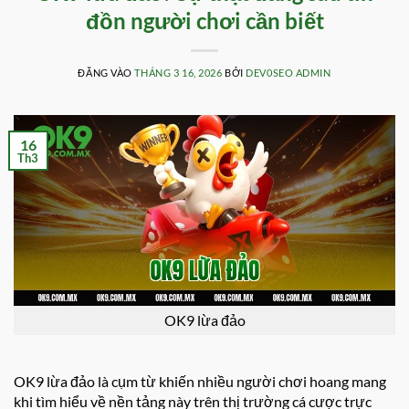
đồn người chơi cần biết
ĐĂNG VÀO
THÁNG 3 16, 2026
BỞI
DEV0SEO ADMIN
16
Th3
OK9 lừa đảo
OK9 lừa đảo là cụm từ khiến nhiều người chơi hoang mang
khi tìm hiểu về nền tảng này trên thị trường cá cược trực