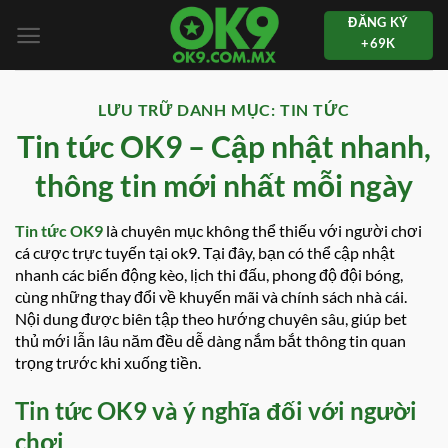
Bỏ
ĐĂNG KÝ
qua
+69K
nội
dung
LƯU TRỮ DANH MỤC:
TIN TỨC
Tin tức OK9 – Cập nhật nhanh,
thông tin mới nhất mỗi ngày
Tin tức OK9
là chuyên mục không thể thiếu với người chơi
cá cược trực tuyến tại ok9. Tại đây, bạn có thể cập nhật
nhanh các biến động kèo, lịch thi đấu, phong độ đội bóng,
cùng những thay đổi về khuyến mãi và chính sách nhà cái.
Nội dung được biên tập theo hướng chuyên sâu, giúp bet
thủ mới lẫn lâu năm đều dễ dàng nắm bắt thông tin quan
trọng trước khi xuống tiền.
Tin tức OK9 và ý nghĩa đối với người
chơi