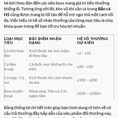
bé bơi theo đàn đến các siêu boss mang giá trị tiền thưởng
khổng lồ. Tương ứng với đó, kho vũ khí săn cá trong
Bắn cá
H5
cũng được trang bị tối tân để hỗ trợ ngư thủ một cách tối
đa. Việc hiểu rõ hệ số nhân thưởng của từng mục tiêu là chìa
khóa quan trọng để bạn tối ưu hóa lợi nhuận.
LOẠI MỤC
ĐẶC ĐIỂM NHẬN
HỆ SỐ THƯỞNG
TIÊU
DẠNG
DỰ KIẾN
Cá nhỏ theo
Kích thước bé, bơi chậm,
x2 – x10
đàn
đi theo bầy
Cá tầm
Cá đuối, mực khổng lồ, rùa
x20 – x50
trung
biển
Cá mập / Cá
Kích thước lớn, bơi nhanh,
x100 – x200
voi
da dày
Boss huyền
Rồng vàng, Tiên cá, Cóc
x500 – x1000+
thoại
ngậm tiền
Bảng thống kê chi tiết trên giúp bạn hình dung rõ hơn về cơ
cấu trả thưởng đầy hấp dẫn của siêu phẩm đổi thưởng này.