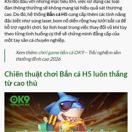
Khi đối đầu với những mục tiêu lớn, việc sử dụng các loại
đạn thông thường sẽ không mang lại hiệu quả sát thương
cao. Do đó, hệ thống
Bắn cá H5
cung cấp thêm các tính năng
đặc biệt như súng laser, bom nổ diện rộng hay lưới bắt cá để
hỗ trợ người chơi. Sự linh hoạt trong việc thay đổi vũ khí tùy
theo từng tình huống cụ thể sẽ chứng minh đẳng cấp của
một tay săn cá chuyên nghiệp.
Xem thêm:
chơi game bắn cá OK9
– Trải nghiệm săn
thưởng đỉnh cao 2026
Chiến thuật chơi Bắn cá H5 luôn thắng
từ cao thủ