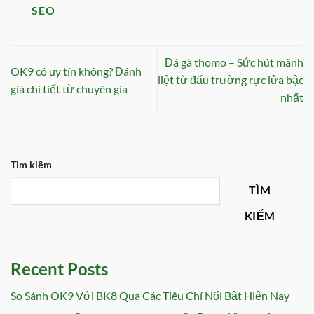
SEO
Đá gà thomo – Sức hút mãnh
OK9 có uy tín không? Đánh
liệt từ đấu trường rực lửa bậc
giá chi tiết từ chuyên gia
nhất
Tìm kiếm
TÌM
KIẾM
Recent Posts
So Sánh OK9 Với BK8 Qua Các Tiêu Chí Nổi Bật Hiện Nay