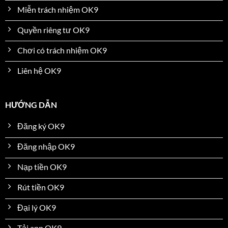
Miễn trách nhiệm OK9
Quyền riêng tư OK9
Chơi có trách nhiệm OK9
Liên hệ OK9
HƯỚNG DẪN
Đăng ký OK9
Đăng nhập OK9
Nạp tiền OK9
Rút tiền OK9
Đại lý OK9
Tải app OK9