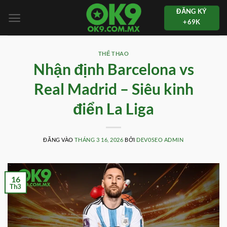
Bỏ
ĐĂNG KÝ
qua
+69K
nội
dung
THỂ THAO
Nhận định Barcelona vs
Real Madrid – Siêu kinh
điển La Liga
ĐĂNG VÀO
THÁNG 3 16, 2026
BỞI
DEV0SEO ADMIN
16
Th3