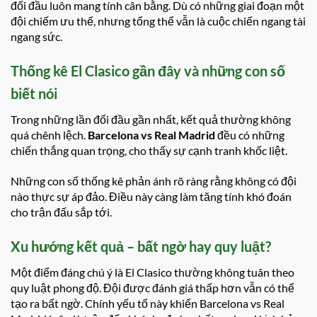
đối đầu luôn mang tính cân bằng. Dù có những giai đoạn một
đội chiếm ưu thế, nhưng tổng thể vẫn là cuộc chiến ngang tài
ngang sức.
Thống kê El Clasico gần đây và những con số
biết nói
Trong những lần đối đầu gần nhất, kết quả thường không
quá chênh lệch.
Barcelona vs Real Madrid
đều có những
chiến thắng quan trọng, cho thấy sự cạnh tranh khốc liệt.
Những con số thống kê phản ánh rõ ràng rằng không có đội
nào thực sự áp đảo. Điều này càng làm tăng tính khó đoán
cho trận đấu sắp tới.
Xu hướng kết quả – bất ngờ hay quy luật?
Một điểm đáng chú ý là El Clasico thường không tuân theo
quy luật phong độ. Đội được đánh giá thấp hơn vẫn có thể
tạo ra bất ngờ.
Chính yếu tố này khiến Barcelona vs Real