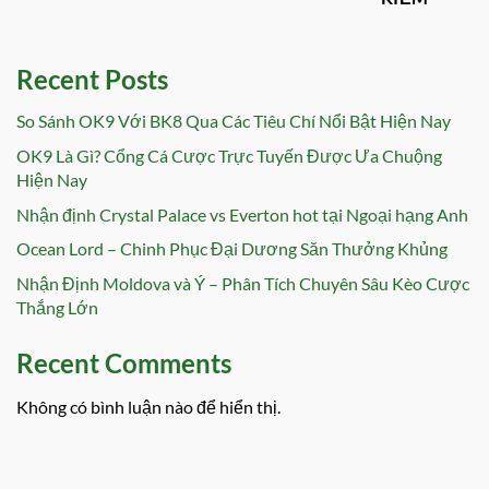
Recent Posts
So Sánh OK9 Với BK8 Qua Các Tiêu Chí Nổi Bật Hiện Nay
OK9 Là Gì? Cổng Cá Cược Trực Tuyến Được Ưa Chuộng
Hiện Nay
Nhận định Crystal Palace vs Everton hot tại Ngoại hạng Anh
Ocean Lord – Chinh Phục Đại Dương Săn Thưởng Khủng
Nhận Định Moldova và Ý – Phân Tích Chuyên Sâu Kèo Cược
Thắng Lớn
Recent Comments
Không có bình luận nào để hiển thị.