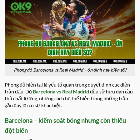
Phong độ Barcelona vs Real Madrid – ổn định hay biến số?
Phong độ hiện tại là yếu tố quan trọng quyết định cục diện
trận đấu. Dù
Barcelona vs Real Madrid
đều sở hữu dàn cầu
thủ chất lượng, nhưng cách họ thể hiện trong những trận
gần đây lại có sự khác biệt.
Barcelona – kiểm soát bóng nhưng còn thiếu
đột biến