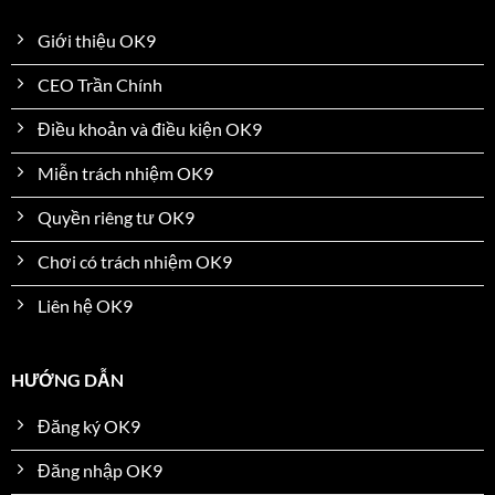
Giới thiệu OK9
CEO Trần Chính
Điều khoản và điều kiện OK9
Miễn trách nhiệm OK9
Quyền riêng tư OK9
Chơi có trách nhiệm OK9
Liên hệ OK9
HƯỚNG DẪN
Đăng ký OK9
Đăng nhập OK9