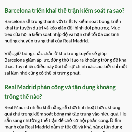
Barcelona triển khai thế trận kiểm soát ra sao?
Barcelona sẽ trung thành với triết lý kiểm soát bóng, triển
khai từ tuyến dưới và kéo giãn đội hình đối phương. Mục
tiêu của họ là kiểm soát nhịp độ và hạn chế tối đa các tình
huống chuyển trạng thái của Real Madrid.
Việc giữ bóng chắc chắn ở khu trung tuyến sẽ giúp
Barcelona giảm áp lực, đồng thời tạo ra khoảng trống để khai
thác. Tuy nhiên, điều này đòi hỏi sự chính xác cao, bởi chỉ một
sai lầm nhỏ cũng có thể bị trừng phạt.
Real Madrid phản công và tận dụng khoảng
trống thế nào?
Real Madrid nhiều khả năng sẽ chơi linh hoạt hơn, không
quá chú trọng kiểm soát bóng mà tập trung vào hiệu quả. Họ
sẵn sàng nhường thế trận để chờ cơ hội phản công.
Điểm
mạnh của Real Madrid nằm ở tốc độ và khả năng tận dụng