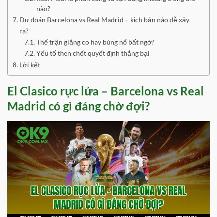
nào?
Dự đoán Barcelona vs Real Madrid – kịch bản nào dễ xảy
ra?
Thế trận giằng co hay bùng nổ bất ngờ?
Yếu tố then chốt quyết định thắng bại
Lời kết
El Clasico rực lửa – Barcelona vs Real
Madrid có gì đáng chờ đợi?