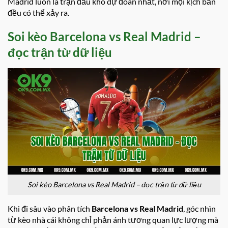
Madrid luôn là trận đấu khó dự đoán nhất, nơi mọi kịch bản
đều có thể xảy ra.
Soi kèo Barcelona vs Real Madrid –
đọc trận từ dữ liệu
Soi kèo Barcelona vs Real Madrid – đọc trận từ dữ liệu
Khi đi sâu vào phân tích
Barcelona vs Real Madrid
, góc nhìn
từ kèo nhà cái không chỉ phản ánh tương quan lực lượng mà