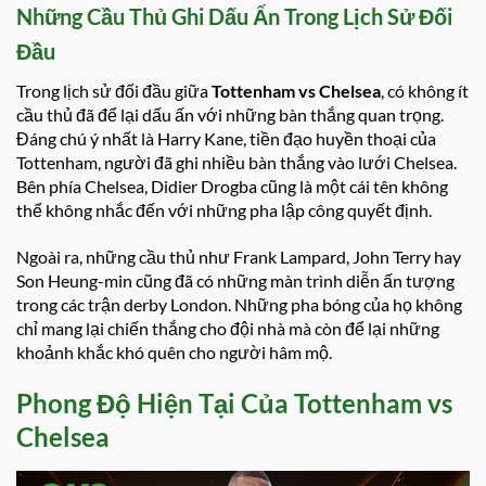
Những Cầu Thủ Ghi Dấu Ấn Trong Lịch Sử Đối
Đầu
Trong lịch sử đối đầu giữa
Tottenham vs Chelsea
, có không ít
cầu thủ đã để lại dấu ấn với những bàn thắng quan trọng.
Đáng chú ý nhất là Harry Kane, tiền đạo huyền thoại của
Tottenham, người đã ghi nhiều bàn thắng vào lưới Chelsea.
Bên phía Chelsea, Didier Drogba cũng là một cái tên không
thể không nhắc đến với những pha lập công quyết định.
Ngoài ra, những cầu thủ như Frank Lampard, John Terry hay
Son Heung-min cũng đã có những màn trình diễn ấn tượng
trong các trận derby London. Những pha bóng của họ không
chỉ mang lại chiến thắng cho đội nhà mà còn để lại những
khoảnh khắc khó quên cho người hâm mộ.
Phong Độ Hiện Tại Của Tottenham vs
Chelsea