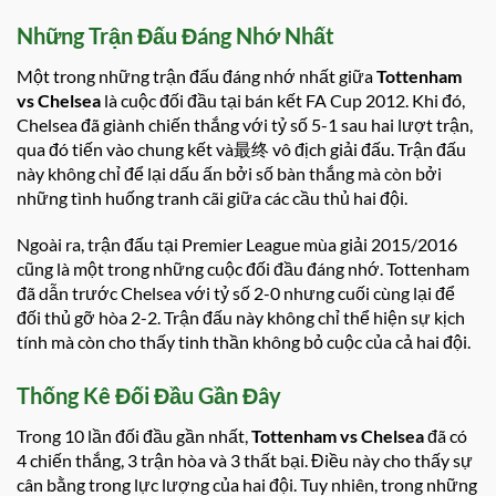
Những Trận Đấu Đáng Nhớ Nhất
Một trong những trận đấu đáng nhớ nhất giữa
Tottenham
vs Chelsea
là cuộc đối đầu tại bán kết FA Cup 2012. Khi đó,
Chelsea đã giành chiến thắng với tỷ số 5-1 sau hai lượt trận,
qua đó tiến vào chung kết và最终 vô địch giải đấu. Trận đấu
này không chỉ để lại dấu ấn bởi số bàn thắng mà còn bởi
những tình huống tranh cãi giữa các cầu thủ hai đội.
Ngoài ra, trận đấu tại Premier League mùa giải 2015/2016
cũng là một trong những cuộc đối đầu đáng nhớ. Tottenham
đã dẫn trước Chelsea với tỷ số 2-0 nhưng cuối cùng lại để
đối thủ gỡ hòa 2-2. Trận đấu này không chỉ thể hiện sự kịch
tính mà còn cho thấy tinh thần không bỏ cuộc của cả hai đội.
Thống Kê Đối Đầu Gần Đây
Trong 10 lần đối đầu gần nhất,
Tottenham vs Chelsea
đã có
4 chiến thắng, 3 trận hòa và 3 thất bại. Điều này cho thấy sự
cân bằng trong lực lượng của hai đội. Tuy nhiên, trong những