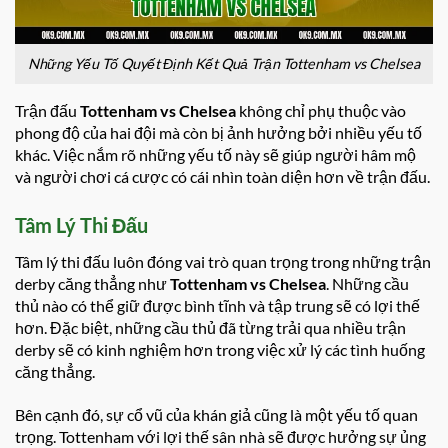
Những Yếu Tố Quyết Định Kết Quả Trận Tottenham vs Chelsea
Trận đấu
Tottenham vs Chelsea
không chỉ phụ thuộc vào
phong độ của hai đội mà còn bị ảnh hưởng bởi nhiều yếu tố
khác. Việc nắm rõ những yếu tố này sẽ giúp người hâm mộ
và người chơi cá cược có cái nhìn toàn diện hơn về trận đấu.
Tâm Lý Thi Đấu
Tâm lý thi đấu luôn đóng vai trò quan trọng trong những trận
derby căng thẳng như
Tottenham vs Chelsea
. Những cầu
thủ nào có thể giữ được bình tĩnh và tập trung sẽ có lợi thế
hơn. Đặc biệt, những cầu thủ đã từng trải qua nhiều trận
derby sẽ có kinh nghiệm hơn trong việc xử lý các tình huống
căng thẳng.
Bên cạnh đó, sự cổ vũ của khán giả cũng là một yếu tố quan
trọng. Tottenham với lợi thế sân nhà sẽ được hưởng sự ủng