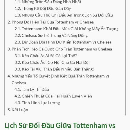
Những Trận Đấu Đáng Nhớ Nhất
Thống Kê Đối Đầu Gần Đây
Những Cầu Thủ Ghi Dấu Ấn Trong Lịch Sử Đối Đầu
Phong Độ Hiện Tại Của Tottenham vs Chelsea
Tottenham: Khởi Đầu Mùa Giải Không Mấy Ấn Tượng
Chelsea: Sự Trẻ Trung Và Năng Động
Dự Đoán Đội Hình Dự Kiến Tottenham vs Chelsea
Phân Tích Kèo Cá Cược Cho Trận Tottenham vs Chelsea
Kèo Châu Á: Ai Sẽ Có Lợi Thế?
Kèo Châu Âu: Cơ Hội Cho Cả Hai Đội
Kèo Tài Xỉu: Trận Đấu Nhiều Bàn Thắng?
Những Yếu Tố Quyết Định Kết Quả Trận Tottenham vs
Chelsea
Tâm Lý Thi Đấu
Chiến Thuật Của Hai Huấn Luyện Viên
Tình Hình Lực Lượng
Kết Luận
Lịch Sử Đối Đầu Giữa Tottenham vs