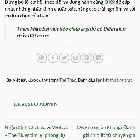
Đừng bỏ lỡ cơ hội theo dõi và đồng hành cùng
OK9
để cập
nhật những nhận định chuẩn xác, nâng cao trải nghiệm và tối
ưu lựa chọn của bạn.
Tham khảo bài viết
kèo chấp là gì
để có thêm kiến
thức đặt cược
Bài viết này được đăng trong
Thể Thao
. Đánh dấu
liên kết thường trực
.
DEV0SEO ADMIN
Nhận định Chelsea vs Wolves
OK9 có uy tín không? Đánh
– The Blues tìm lại phong độ
giá chi tiết từ chuyên gia