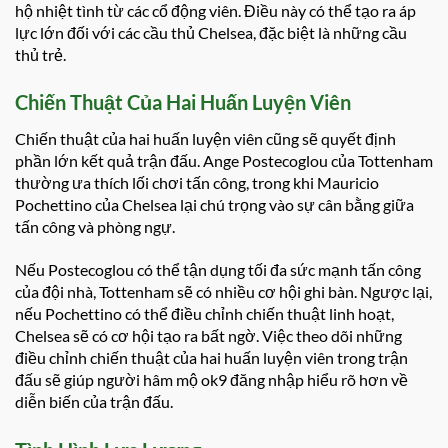
hộ nhiệt tình từ các cổ động viên. Điều này có thể tạo ra áp
lực lớn đối với các cầu thủ Chelsea, đặc biệt là những cầu
thủ trẻ.
Chiến Thuật Của Hai Huấn Luyện Viên
Chiến thuật của hai huấn luyện viên cũng sẽ quyết định
phần lớn kết quả trận đấu. Ange Postecoglou của Tottenham
thường ưa thích lối chơi tấn công, trong khi Mauricio
Pochettino của Chelsea lại chú trọng vào sự cân bằng giữa
tấn công và phòng ngự.
Nếu Postecoglou có thể tận dụng tối đa sức mạnh tấn công
của đội nhà, Tottenham sẽ có nhiều cơ hội ghi bàn. Ngược lại,
nếu Pochettino có thể điều chỉnh chiến thuật linh hoạt,
Chelsea sẽ có cơ hội tạo ra bất ngờ. Việc theo dõi những
điều chỉnh chiến thuật của hai huấn luyện viên trong trận
đấu sẽ giúp người hâm mộ
ok9 đăng nhập
hiểu rõ hơn về
diễn biến của trận đấu.