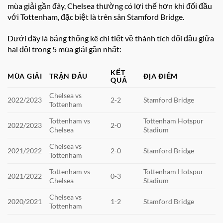
mùa giải gần đây, Chelsea thường có lợi thế hơn khi đối đầu
với Tottenham, đặc biệt là trên sân Stamford Bridge.
Dưới đây là bảng thống kê chi tiết về thành tích đối đầu giữa
hai đội trong 5 mùa giải gần nhất:
KẾT
MÙA GIẢI
TRẬN ĐẤU
ĐỊA ĐIỂM
QUẢ
Chelsea vs
2022/2023
2-2
Stamford Bridge
Tottenham
Tottenham vs
Tottenham Hotspur
2022/2023
2-0
Chelsea
Stadium
Chelsea vs
2021/2022
2-0
Stamford Bridge
Tottenham
Tottenham vs
Tottenham Hotspur
2021/2022
0-3
Chelsea
Stadium
Chelsea vs
2020/2021
1-2
Stamford Bridge
Tottenham