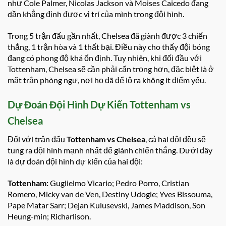
như Cole Palmer, Nicolas Jackson và Moises Caicedo đang
dần khẳng định được vị trí của mình trong đội hình.
Trong 5 trận đấu gần nhất, Chelsea đã giành được 3 chiến
thắng, 1 trận hòa và 1 thất bại. Điều này cho thấy đội bóng
đang có phong độ khá ổn định. Tuy nhiên, khi đối đầu với
Tottenham, Chelsea sẽ cần phải cẩn trọng hơn, đặc biệt là ở
mặt trận phòng ngự, nơi họ đã để lộ ra không ít điểm yếu.
Dự Đoán Đội Hình Dự Kiến Tottenham vs
Chelsea
Đối với trận đấu
Tottenham vs Chelsea
, cả hai đội đều sẽ
tung ra đội hình mạnh nhất để giành chiến thắng. Dưới đây
là dự đoán đội hình dự kiến của hai đội:
Tottenham:
Guglielmo Vicario; Pedro Porro, Cristian
Romero, Micky van de Ven, Destiny Udogie; Yves Bissouma,
Pape Matar Sarr; Dejan Kulusevski, James Maddison, Son
Heung-min; Richarlison.