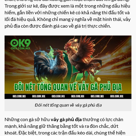
Trong giới sư kê, đây được xem là một trong những dấu hiệu
hiếm, gắn liền với những chiến kê có khả năng thi đấu tốt và
lối đá hiệu quả. Không chỉ mang ý nghĩa về mặt hình thái, vảy
phủ địa còn được đánh giá cao về giá trị thực chiến.
Đôi nét tổng quan về vảy gà phủ địa
Những con gà sở hữu
vảy gà phủ địa
thường có lực chân
mạnh, khả năng giữ thăng bằng tốt và ra đòn chắc, dứt
khoát. Đặc biệt, trong các trận đấu kéo dài, chúng thể hiện