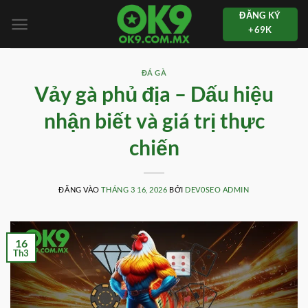
Bỏ
ĐĂNG KÝ
qua
+69K
nội
dung
ĐÁ GÀ
Vảy gà phủ địa – Dấu hiệu
nhận biết và giá trị thực
chiến
ĐĂNG VÀO
THÁNG 3 16, 2026
BỞI
DEV0SEO ADMIN
16
Th3