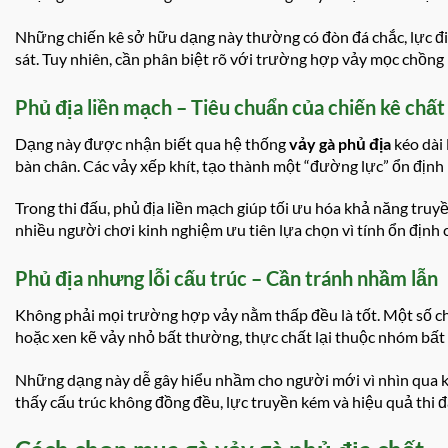
Những chiến kê sở hữu dạng này thường có đòn đá chắc, lực đi 
sát. Tuy nhiên, cần phân biệt rõ với trường hợp vảy mọc chồng l
Phủ địa liền mạch – Tiêu chuẩn của chiến kê chấ
Dạng này được nhận biết qua hệ thống
vảy gà phủ địa
kéo dài 
bàn chân. Các vảy xếp khít, tạo thành một “đường lực” ổn định 
Trong thi đấu, phủ địa liền mạch giúp tối ưu hóa khả năng truyề
nhiều người chơi kinh nghiệm ưu tiên lựa chọn vì tính ổn định 
Phủ địa nhưng lỗi cấu trúc – Cần tránh nhầm lẫn
Không phải mọi trường hợp vảy nằm thấp đều là tốt. Một số ch
hoặc xen kẽ vảy nhỏ bất thường, thực chất lại thuộc nhóm bất 
Những dạng này dễ gây hiểu nhầm cho người mới vì nhìn qua 
thấy cấu trúc không đồng đều, lực truyền kém và hiệu quả thi 