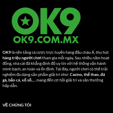
OK9
là nền tảng cá cược trực tuyến hàng đầu châu Á, thu hút
hàng triệu người chơi
tham gia mỗi ngày. Sau nhiều năm hoạt
động, nhà cái đã khẳng định độ uy tín với hệ thống vận hành
minh bạch, an toàn và ổn định. Tại đây, người chơi có thể trải
nghiệm đa dạng sản phẩm giải trí như:
Casino, thể thao, đá
gà, bắn cá, xổ số,...
mang đến cơ hội giải trí và săn thưởng
hấp dẫn.
VỀ CHÚNG TÔI