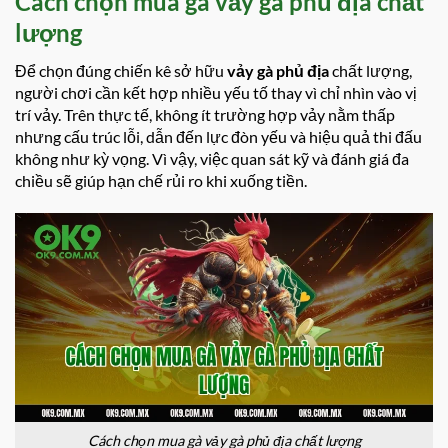
Cách chọn mua gà vảy gà phủ địa chất
lượng
Để chọn đúng chiến kê sở hữu
vảy gà phủ địa
chất lượng,
người chơi cần kết hợp nhiều yếu tố thay vì chỉ nhìn vào vị
trí vảy. Trên thực tế, không ít trường hợp vảy nằm thấp
nhưng cấu trúc lỗi, dẫn đến lực đòn yếu và hiệu quả thi đấu
không như kỳ vọng. Vì vậy, việc quan sát kỹ và đánh giá đa
chiều sẽ giúp hạn chế rủi ro khi xuống tiền.
Cách chọn mua gà vảy gà phủ địa chất lượng