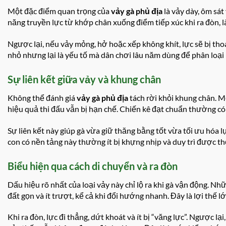
Một đặc điểm quan trọng của
vảy gà phủ địa
là vảy dày, ôm sát
năng truyền lực từ khớp chân xuống điểm tiếp xúc khi ra đòn, là
Ngược lại, nếu vảy mỏng, hở hoặc xếp không khít, lực sẽ bị thoát
nhỏ nhưng lại là yếu tố mà dân chơi lâu năm dùng để phân loại
Sự liên kết giữa vảy và khung chân
Không thể đánh giá
vảy gà phủ địa
tách rời khỏi khung chân. M
hiệu quả thi đấu vẫn bị hạn chế. Chiến kê đạt chuẩn thường có 
Sự liên kết này giúp gà vừa giữ thăng bằng tốt vừa tối ưu hóa l
con có nền tảng này thường ít bị khựng nhịp và duy trì được th
Biểu hiện qua cách di chuyển và ra đòn
Dấu hiệu rõ nhất của loại vảy này chỉ lộ ra khi gà vận động. N
đất gọn và ít trượt, kể cả khi đổi hướng nhanh. Đây là lợi thế lớ
Khi ra đòn, lực đi thẳng, dứt khoát và ít bị “văng lực”. Ngược lạ