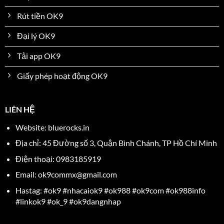
Rút tiền OK9
Đại lý OK9
Tải app OK9
Giấy phép hoạt động OK9
LIÊN HỆ
Website: bluerocks.in
Địa chỉ:
45 Đường số 3, Quận Bình Chánh, TP Hồ Chí Minh
Điện thoại: 0983185919
Email:
ok9commx@gmail.com
Hastag: #ok9 #nhacaiok9 #ok988 #ok9com #ok988info
#linkok9 #ok_9 #ok9dangnhap