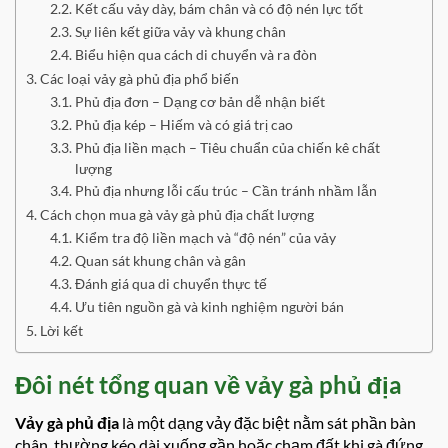
Kết cấu vảy dày, bám chân và có độ nén lực tốt
Sự liên kết giữa vảy và khung chân
Biểu hiện qua cách di chuyển và ra đòn
Các loại vảy gà phủ địa phổ biến
Phủ địa đơn – Dạng cơ bản dễ nhận biết
Phủ địa kép – Hiếm và có giá trị cao
Phủ địa liền mạch – Tiêu chuẩn của chiến kê chất
lượng
Phủ địa nhưng lỗi cấu trúc – Cần tránh nhầm lẫn
Cách chọn mua gà vảy gà phủ địa chất lượng
Kiểm tra độ liền mạch và “độ nén” của vảy
Quan sát khung chân và gân
Đánh giá qua di chuyển thực tế
Ưu tiên nguồn gà và kinh nghiệm người bán
Lời kết
Đôi nét tổng quan về vảy gà phủ địa
Vảy gà phủ địa
là một dạng vảy đặc biệt nằm sát phần bàn
chân, thường kéo dài xuống gần hoặc chạm đất khi gà đứng.