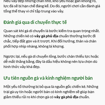
Nếu vảy đẹp nhưng chân nhỏ, khô yếu hoặc gân không rõ,
lực đá sẽ bị hạn chế đáng kể. Do đó, người chơi cần đánh giá
tổng thể thay vì chỉ tập trung vào vảy.
Đánh giá qua di chuyển thực tế
Quan sát khi gà di chuyển là bước kiểm tra quan trọng nhất.
Những chiến kê có
vảy gà phủ địa
chuẩn thường bước đi
chắc, tiếp đất gọn và ít trượt. Khi đổi hướng, thân và chân
phối hợp nhịp nhàng, không bị khựng.
Ngược lại, nếu gà di chuyển lỏng, bước chân thiếu lực hoặc
dễ mất thăng bằng, đây là dấu hiệu không nên lựa chọn dù
hình thức vảy khá đẹp.
Ưu tiên nguồn gà và kinh nghiệm người bán
Một yếu tố thường bị bỏ qua là nguồn gốc chiến kê. Những
trại gà uy tín hoặc người bán có kinh nghiệm sẽ giúp bạn
giảm thiểu rủi ro khi chọn gà có
vảy gà phủ địa
chuẩn.