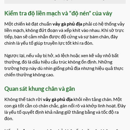
Kiểm tra độ liền mạch và “độ nén” của vảy
Một chiến kê đạt chuẩn
vảy gà phủ địa
phải có hệ thống vảy
liền mạch, không đứt đoạn và xếp khít vào nhau. Khi sờ trực
tiếp, bạn sẽ cảm nhận được độ cứng và sự bám chân, đây
chính là yếu tố giúp truyền lực tốt khi ra đòn.
Ngược lại, nếu vảy bị hở, xô lệch hoặc xen kẽ vảy nhỏ bất
thường, đó là dấu hiệu cấu trúc không ổn định. Những
trường hợp này dù nhìn giống phủ địa nhưng hiệu quả thực
chiến thường không cao.
Quan sát khung chân và gân
Không thể tách rời
vảy gà phủ địa
khỏi nền tảng chân. Một
con gà tốt cần có chân chắc, gân nổi rõ và khớp linh hoạt. Đây
là yếu tố quyết định khả năng giữ thăng bằng và tốc độ ra
đòn.