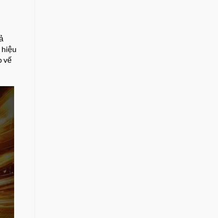
ả
 hiệu
p vế