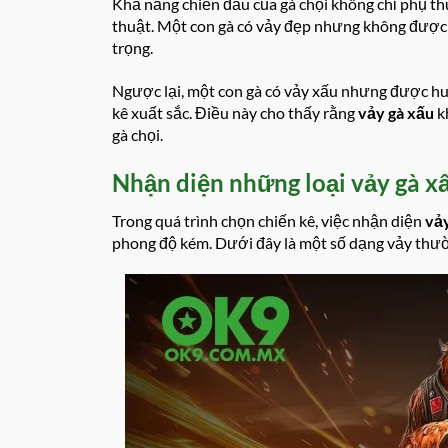
Khả năng chiến đấu của gà chọi không chỉ phụ t
thuật. Một con gà có vảy đẹp nhưng không được 
trọng.
Ngược lại, một con gà có vảy xấu nhưng được huấ
kê xuất sắc. Điều này cho thấy rằng
vảy gà xấu
k
gà chọi.
Nhận diện những loại vảy gà x
Trong quá trình chọn chiến kê, việc nhận diện
vảy
phong độ kém. Dưới đây là một số dạng vảy thườn