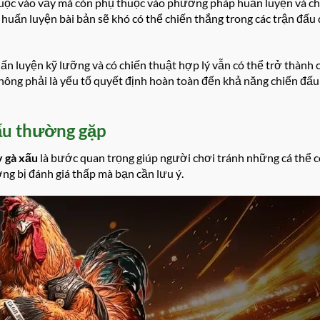
huộc vào vảy mà còn phụ thuộc vào phương pháp huấn luyện và c
huấn luyện bài bản sẽ khó có thể chiến thắng trong các trận đấu
n luyện kỹ lưỡng và có chiến thuật hợp lý vẫn có thể trở thành 
hông phải là yếu tố quyết định hoàn toàn đến khả năng chiến đấu
ấu thường gặp
 gà xấu
là bước quan trọng giúp người chơi tránh những cá thể c
g bị đánh giá thấp mà bạn cần lưu ý.