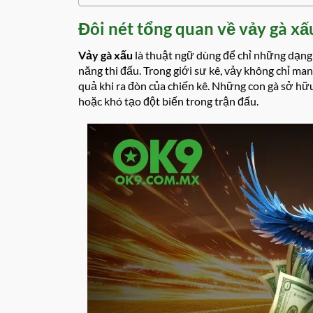
Đôi nét tổng quan về vảy gà xấu
Vảy gà xấu
là thuật ngữ dùng để chỉ những dạng
năng thi đấu. Trong giới sư kê, vảy không chỉ ma
quả khi ra đòn của chiến kê. Những con gà sở hữu
hoặc khó tạo đột biến trong trận đấu.