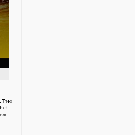
. Theo
 hụt
nên