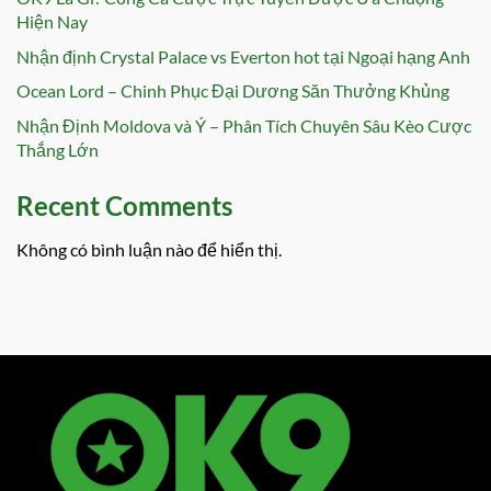
Hiện Nay
Nhận định Crystal Palace vs Everton hot tại Ngoại hạng Anh
Ocean Lord – Chinh Phục Đại Dương Săn Thưởng Khủng
Nhận Định Moldova và Ý – Phân Tích Chuyên Sâu Kèo Cược
Thắng Lớn
Recent Comments
Không có bình luận nào để hiển thị.