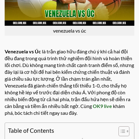
venezuela vs úc
Venezuela vs Úc
là trận giao hữu đáng chú ý khi cả hai đội
đều đang trong quá trình thử nghiệm đội hình và hoàn thiện
lối chơi. Dù không mang tính chất cạnh tranh điểm số, nhưng
đây lại là cơ hội để hai bên kiểm chứng chiến thuật và đánh
giá chiều sâu lực lượng. Ở lần chạm trán gần nhất,
Venezuela đã giành chiến thắng tối thiểu 1-0, cho thấy họ
không hề lép vế trước đại diện châu Á. Với phong độ còn
nhiều biến động từ cả hai phía, trận đấu hứa hẹn sẽ diễn ra
cân bằng và tiềm ẩn nhiều bất ngờ. Cùng
OK9 live
khám
phá, bóc tách chi tiết ngay sau đây.
Table of Contents