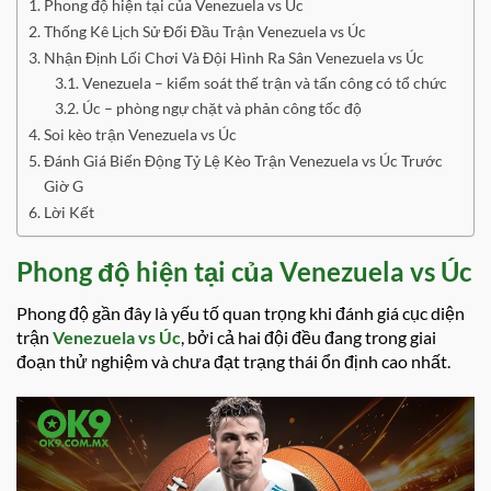
Phong độ hiện tại của Venezuela vs Úc
Thống Kê Lịch Sử Đối Đầu Trận Venezuela vs Úc
Nhận Định Lối Chơi Và Đội Hình Ra Sân Venezuela vs Úc
Venezuela – kiểm soát thế trận và tấn công có tổ chức
Úc – phòng ngự chặt và phản công tốc độ
Soi kèo trận Venezuela vs Úc
Đánh Giá Biến Động Tỷ Lệ Kèo Trận Venezuela vs Úc Trước
Giờ G
Lời Kết
Phong độ hiện tại của Venezuela vs Úc
Phong độ gần đây là yếu tố quan trọng khi đánh giá cục diện
trận
Venezuela vs Úc
, bởi cả hai đội đều đang trong giai
đoạn thử nghiệm và chưa đạt trạng thái ổn định cao nhất.