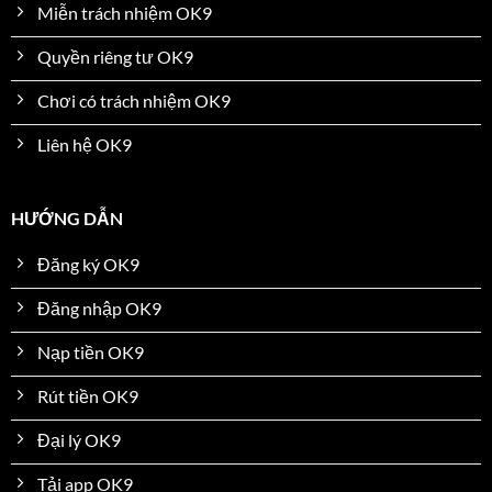
Miễn trách nhiệm OK9
Quyền riêng tư OK9
Chơi có trách nhiệm OK9
Liên hệ OK9
HƯỚNG DẪN
Đăng ký OK9
Đăng nhập OK9
Nạp tiền OK9
Rút tiền OK9
Đại lý OK9
Tải app OK9