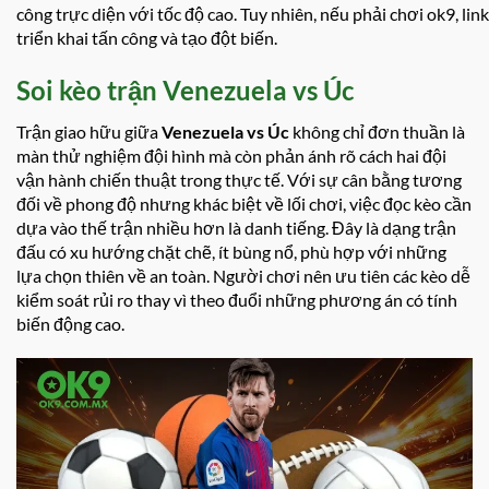
công trực diện với tốc độ cao. Tuy nhiên, nếu phải chơi
ok9, lin
triển khai tấn công và tạo đột biến.
Soi kèo trận Venezuela vs Úc
Trận giao hữu giữa
Venezuela vs Úc
không chỉ đơn thuần là
màn thử nghiệm đội hình mà còn phản ánh rõ cách hai đội
vận hành chiến thuật trong thực tế. Với sự cân bằng tương
đối về phong độ nhưng khác biệt về lối chơi, việc đọc kèo cần
dựa vào thế trận nhiều hơn là danh tiếng. Đây là dạng trận
đấu có xu hướng chặt chẽ, ít bùng nổ, phù hợp với những
lựa chọn thiên về an toàn. Người chơi nên ưu tiên các kèo dễ
kiểm soát rủi ro thay vì theo đuổi những phương án có tính
biến động cao.